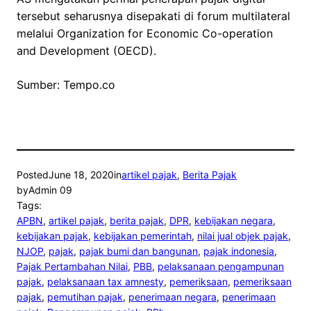
tersebut seharusnya disepakati di forum multilateral
melalui Organization for Economic Co-operation
and Development (OECD).
Sumber: Tempo.co
Posted
June 18, 2020
in
artikel pajak
, 
Berita Pajak
by
Admin 09
Tags:
APBN
, 
artikel pajak
, 
berita pajak
, 
DPR
, 
kebijakan negara
, 
kebijakan pajak
, 
kebijakan pemerintah
, 
nilai jual objek pajak
, 
NJOP
, 
pajak
, 
pajak bumi dan bangunan
, 
pajak indonesia
, 
Pajak Pertambahan Nilai
, 
PBB
, 
pelaksanaan pengampunan
pajak
, 
pelaksanaan tax amnesty
, 
pemeriksaan
, 
pemeriksaan
pajak
, 
pemutihan pajak
, 
penerimaan negara
, 
penerimaan