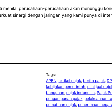
wati menilai perusahaan-perusahaan akan menunggu ko
uat sinergi dengan jaringan yang kami punya di inter
Tags:
APBN
, 
artikel pajak
, 
berita pajak
, 
DP
kebijakan pemerintah
, 
nilai jual obj
bangunan
, 
pajak indonesia
, 
Pajak P
pengampunan pajak
, 
pelaksanaan t
pemutihan pajak
, 
penerimaan negar