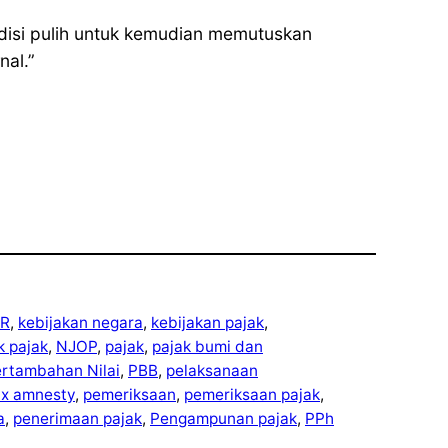
ndisi pulih untuk kemudian memutuskan
nal.”
R
, 
kebijakan negara
, 
kebijakan pajak
, 
ek pajak
, 
NJOP
, 
pajak
, 
pajak bumi dan
ertambahan Nilai
, 
PBB
, 
pelaksanaan
ax amnesty
, 
pemeriksaan
, 
pemeriksaan pajak
, 
a
, 
penerimaan pajak
, 
Pengampunan pajak
, 
PPh