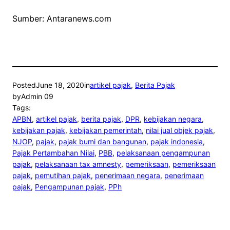
Sumber: Antaranews.com
Posted
June 18, 2020
in
artikel pajak
, 
Berita Pajak
by
Admin 09
Tags:
APBN
, 
artikel pajak
, 
berita pajak
, 
DPR
, 
kebijakan negara
, 
kebijakan pajak
, 
kebijakan pemerintah
, 
nilai jual objek pajak
, 
NJOP
, 
pajak
, 
pajak bumi dan bangunan
, 
pajak indonesia
, 
Pajak Pertambahan Nilai
, 
PBB
, 
pelaksanaan pengampunan
pajak
, 
pelaksanaan tax amnesty
, 
pemeriksaan
, 
pemeriksaan
pajak
, 
pemutihan pajak
, 
penerimaan negara
, 
penerimaan
pajak
, 
Pengampunan pajak
, 
PPh