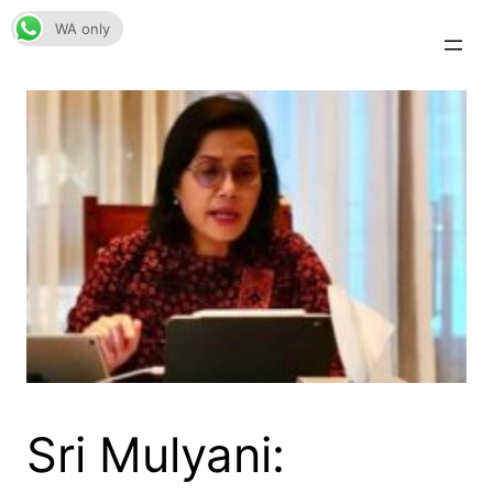
Skip
WA only
to
content
Sri Mulyani: