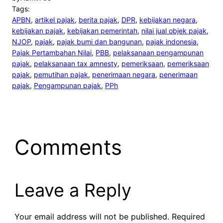
Tags:
APBN
, 
artikel pajak
, 
berita pajak
, 
DPR
, 
kebijakan negara
, 
kebijakan pajak
, 
kebijakan pemerintah
, 
nilai jual objek pajak
, 
NJOP
, 
pajak
, 
pajak bumi dan bangunan
, 
pajak indonesia
, 
Pajak Pertambahan Nilai
, 
PBB
, 
pelaksanaan pengampunan
pajak
, 
pelaksanaan tax amnesty
, 
pemeriksaan
, 
pemeriksaan
pajak
, 
pemutihan pajak
, 
penerimaan negara
, 
penerimaan
pajak
, 
Pengampunan pajak
, 
PPh
Comments
Leave a Reply
Your email address will not be published.
Required