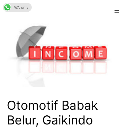
Skip
WA only
to
content
Otomotif Babak
Belur, Gaikindo