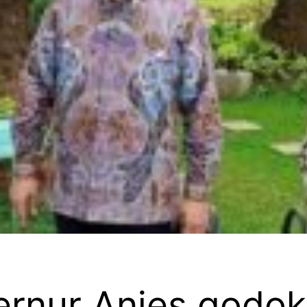
rnur Anies godok 