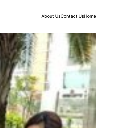
About Us
Contact Us
Home