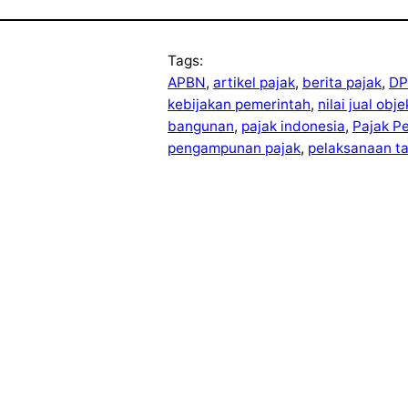
Tags:
APBN
, 
artikel pajak
, 
berita pajak
, 
DP
kebijakan pemerintah
, 
nilai jual obj
bangunan
, 
pajak indonesia
, 
Pajak P
pengampunan pajak
, 
pelaksanaan t