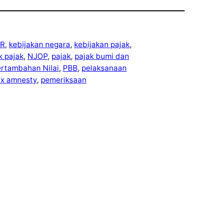
R
, 
kebijakan negara
, 
kebijakan pajak
, 
ek pajak
, 
NJOP
, 
pajak
, 
pajak bumi dan
ertambahan Nilai
, 
PBB
, 
pelaksanaan
ax amnesty
, 
pemeriksaan