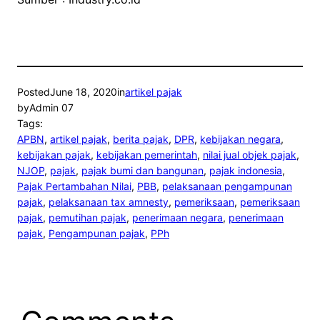
Posted
June 18, 2020
in
artikel pajak
by
Admin 07
Tags:
APBN
, 
artikel pajak
, 
berita pajak
, 
DPR
, 
kebijakan negara
, 
kebijakan pajak
, 
kebijakan pemerintah
, 
nilai jual objek pajak
, 
NJOP
, 
pajak
, 
pajak bumi dan bangunan
, 
pajak indonesia
, 
Pajak Pertambahan Nilai
, 
PBB
, 
pelaksanaan pengampunan
pajak
, 
pelaksanaan tax amnesty
, 
pemeriksaan
, 
pemeriksaan
pajak
, 
pemutihan pajak
, 
penerimaan negara
, 
penerimaan
pajak
, 
Pengampunan pajak
, 
PPh