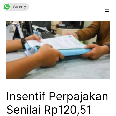
Skip
WA only
to
content
Insentif Perpajakan
Senilai Rp120,51