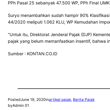
PPh Pasal 25 sebanyak 47.500 WP, PPh Final UMKM
Suryo menambahkan sudah hampir 90% Klasifikasi 
44/2020 meliputi 1.062 KLU, WP Kemudahan Impor 
“Untuk itu, Direktorat Jenderal Pajak (DJP) Keme
pajak yang belum memanfaatkan insentif, bahwa in
Sumber : KONTAN.CO.ID
Posted
June 19, 2020
in
artikel pajak
, 
Berita Pajak
by
Admin 01