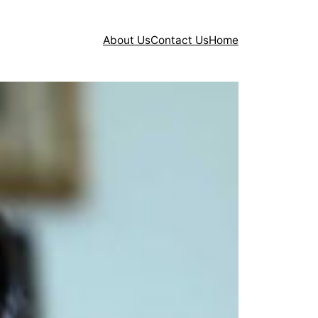
About Us
Contact Us
Home