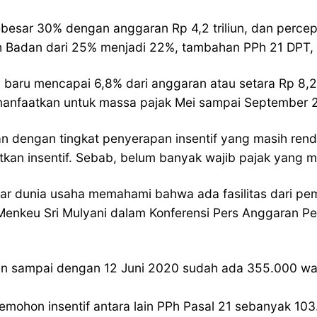
sar 30% dengan anggaran Rp 4,2 triliun, dan percepata
PPh Badan dari 25% menjadi 22%, tambahan PPh 21 DPT,
baru mencapai 6,8% dari anggaran atau setara Rp 8,2 t
dimanfaatkan untuk massa pajak Mei sampai September 
an dengan tingkat penyerapan insentif yang masih re
kan insentif. Sebab, belum banyak wajib pajak yang m
 agar dunia usaha memahami bahwa ada fasilitas dari 
Menkeu Sri Mulyani dalam Konferensi Pers Anggaran P
n sampai dengan 12 Juni 2020 sudah ada 355.000 waj
pemohon insentif antara lain PPh Pasal 21 sebanyak 1