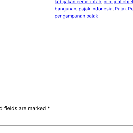
kebijakan pemerintah
, 
nilai jual obj
bangunan
, 
pajak indonesia
, 
Pajak P
pengampunan pajak
d fields are marked
*