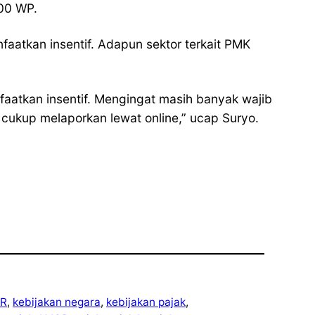
000 WP.
atkan insentif. Adapun sektor terkait PMK
faatkan insentif. Mengingat masih banyak wajib
 cukup melaporkan lewat online,” ucap Suryo.
R
, 
kebijakan negara
, 
kebijakan pajak
, 