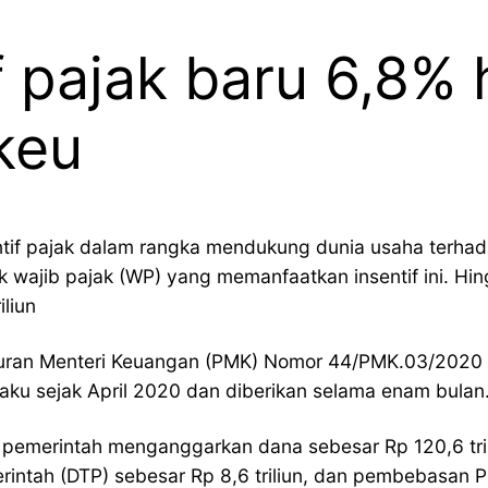
if pajak baru 6,8%
keu
ntif pajak dalam rangka mendukung dunia usaha terha
ajib pajak (WP) yang memanfaatkan insentif ini. Hingg
liun
turan Menteri Keuangan (PMK) Nomor 44/PMK.03/2020 te
laku sejak April 2020 dan diberikan selama enam bulan
merintah menganggarkan dana sebesar Rp 120,6 triliun
ntah (DTP) sebesar Rp 8,6 triliun, dan pembebasan PPh 