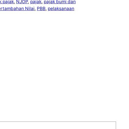
ek pajak
, 
NJOP
, 
pajak
, 
pajak bumi dan
ertambahan Nilai
, 
PBB
, 
pelaksanaan