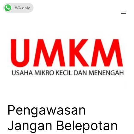
Skip
WA only
to
content
Pengawasan
Jangan Belepotan