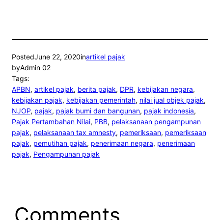
Posted
June 22, 2020
in
artikel pajak
by
Admin 02
Tags:
APBN
, 
artikel pajak
, 
berita pajak
, 
DPR
, 
kebijakan negara
, 
kebijakan pajak
, 
kebijakan pemerintah
, 
nilai jual objek pajak
, 
NJOP
, 
pajak
, 
pajak bumi dan bangunan
, 
pajak indonesia
, 
Pajak Pertambahan Nilai
, 
PBB
, 
pelaksanaan pengampunan
pajak
, 
pelaksanaan tax amnesty
, 
pemeriksaan
, 
pemeriksaan
pajak
, 
pemutihan pajak
, 
penerimaan negara
, 
penerimaan
pajak
, 
Pengampunan pajak
Comments