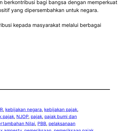
n berkontribusi bagi bangsa dengan memperkuat
ositif yang dipersembahkan untuk negara.
ibusi kepada masyarakat melalui berbagai
R
, 
kebijakan negara
, 
kebijakan pajak
, 
ek pajak
, 
NJOP
, 
pajak
, 
pajak bumi dan
ertambahan Nilai
, 
PBB
, 
pelaksanaan
ax amnesty
, 
pemeriksaan
, 
pemeriksaan pajak
, 