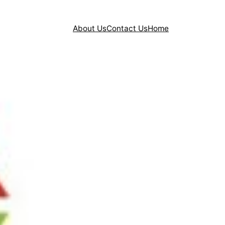
About Us
Contact Us
Home