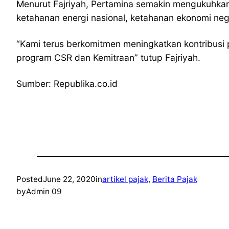
Menurut Fajriyah, Pertamina semakin mengukuhka
ketahanan energi nasional, ketahanan ekonomi neg
“Kami terus berkomitmen meningkatkan kontribusi
program CSR dan Kemitraan” tutup Fajriyah.
Sumber: Republika.co.id
Posted
June 22, 2020
in
artikel pajak
, 
Berita Pajak
by
Admin 09