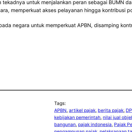
n tekadnya untuk menjalankan peran sebagai BUMN da
ara, memperkuat akses pelayanan hingga kontribusi p
 pada negara untuk memperkuat APBN, disamping kontr
Tags:
APBN
, 
artikel pajak
, 
berita pajak
, 
DP
kebijakan pemerintah
, 
nilai jual obj
bangunan
, 
pajak indonesia
, 
Pajak P
pengampunan pajak
, 
pelaksanaan t