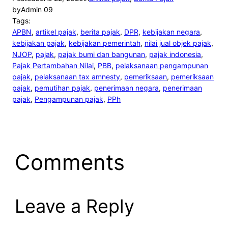
by
Admin 09
Tags:
APBN
, 
artikel pajak
, 
berita pajak
, 
DPR
, 
kebijakan negara
, 
kebijakan pajak
, 
kebijakan pemerintah
, 
nilai jual objek pajak
, 
NJOP
, 
pajak
, 
pajak bumi dan bangunan
, 
pajak indonesia
, 
Pajak Pertambahan Nilai
, 
PBB
, 
pelaksanaan pengampunan
pajak
, 
pelaksanaan tax amnesty
, 
pemeriksaan
, 
pemeriksaan
pajak
, 
pemutihan pajak
, 
penerimaan negara
, 
penerimaan
pajak
, 
Pengampunan pajak
, 
PPh
Comments
Leave a Reply