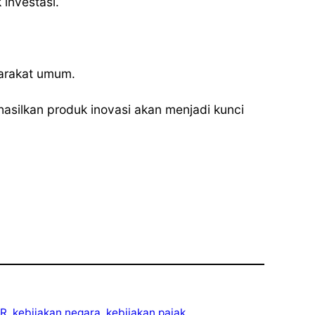
investasi.
yarakat umum.
asilkan produk inovasi akan menjadi kunci
R
, 
kebijakan negara
, 
kebijakan pajak
, 