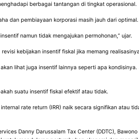
menghadapi berbagai tantangan di tingkat operasional.
aha dan pembiayaan korporasi masih jauh dari optimal.
 insentif namun tidak mengajukan permohonan,” ujar.
visi kebijakan insentif fiskal jika memang realisasinya
 akan lihat juga insentif lainnya seperti apa kondisiny
ah suatu insentif fiskal efektif atau tidak.
ternal rate return (IRR) naik secara signifikan atau ti
ervices Danny Darussalam Tax Center (DDTC), Bawono K