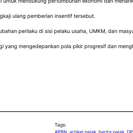
kal untuk mendukung pertumbuhan ekonomi dan menarik 
kaji ulang pemberian insentif tersebut.
bahan perilaku di sisi pelaku usaha, UMKM, dan mas
ogi yang mengedepankan pola pikir progresif dan mengh
Tags:
APBN
, 
artikel pajak
, 
berita pajak
, 
DP