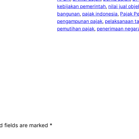
kebijakan pemerintah
, 
nilai jual obj
bangunan
, 
pajak indonesia
, 
Pajak P
pengampunan pajak
, 
pelaksanaan t
pemutihan pajak
, 
penerimaan negar
d fields are marked
*