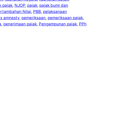
ek pajak
, 
NJOP
, 
pajak
, 
pajak bumi dan
ertambahan Nilai
, 
PBB
, 
pelaksanaan
ax amnesty
, 
pemeriksaan
, 
pemeriksaan pajak
, 
a
, 
penerimaan pajak
, 
Pengampunan pajak
, 
PPh