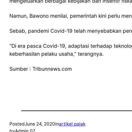
mengeluarkan berbagai kebijakan dan insentif fis
Namun, Bawono menilai, pemerintah kini perlu meng
Sebab, pandemi Covid-19 telah menyebabkan peru
“Di era pasca Covid-19, adaptasi terhadap teknol
keberhasilan pelaku usaha,” terangnya.
Sumber : Tribunnews.com
Posted
June 24, 2020
in
artikel pajak
by
Admin 07