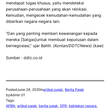
mendapat tugas khusus, yaitu mendeteksi
perusahaan-perusahaan yang akan relokasi.
Kemudian, mengecek kemudahan-kemudahan yang
diberikan negara-negara lain.
“Dan yang penting memberi kewenangan kepada
mereka [Satgas]untuk membuat keputusan dalam
bernegosiasi,” ujar Bahlil. (
Kontan/DDTCNews
) (kaw)
Sumber : ddtc.co.id
Posted
June 24, 2020
in
artikel pajak
, 
Berita Pajak
by
Admin 01
Tags:
APBN
, 
artikel pajak
, 
berita pajak
, 
DPR
, 
kebijakan negara
, 