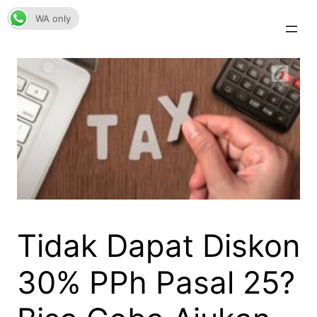
Skip
WA only
to
content
Tidak Dapat Diskon
30% PPh Pasal 25?