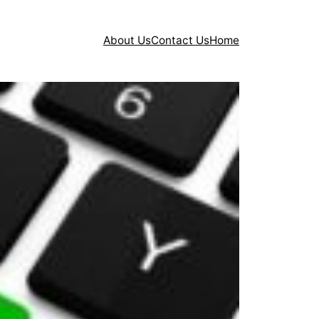
About Us
Contact Us
Home