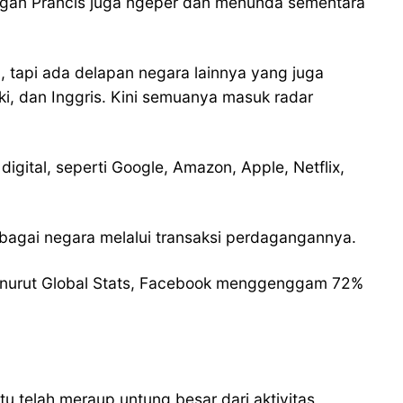
angan Prancis juga ngeper dan menunda sementara
, tapi ada delapan negara lainnya yang juga
rki, dan Inggris. Kini semuanya masuk radar
digital, seperti Google, Amazon, Apple, Netflix,
rbagai negara melalui transaksi perdagangannya.
n menurut Global Stats, Facebook menggenggam 72%
tu telah meraup untung besar dari aktivitas