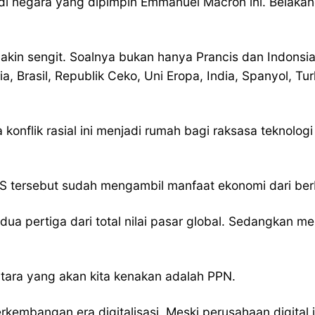
 di negara yang dipimpin Emmanuel Macron ini. Belak
kin sengit. Soalnya bukan hanya Prancis dan Indonsia
a, Brasil, Republik Ceko, Uni Eropa, India, Spanyol, Tu
onflik rasial ini menjadi rumah bagi raksasa teknologi 
r AS tersebut sudah mengambil manfaat ekonomi dari be
i dua pertiga dari total nilai pasar global. Sedangka
tara yang akan kita kenakan adalah PPN.
kembangan era digitalisasi. Meski perusahaan digital i