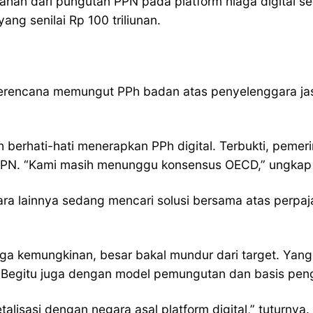
an dari pungutan PPN pada platform niaga digital sebes
ang senilai Rp 100 triliunan.
rencana memungut PPh badan atas penyelenggara jasa di
erhati-hati menerapkan PPh digital. Terbukti, pemeri
ya PPN. “Kami masih menunggu konsensus OECD,” ungkap
 lainnya sedang mencari solusi bersama atas perpajaka
ga kemungkinan, besar bakal mundur dari target. Yang 
. Begitu juga dengan model pemungutan dan basis pen
lisasi dengan negara asal platform digital,” tuturnya.