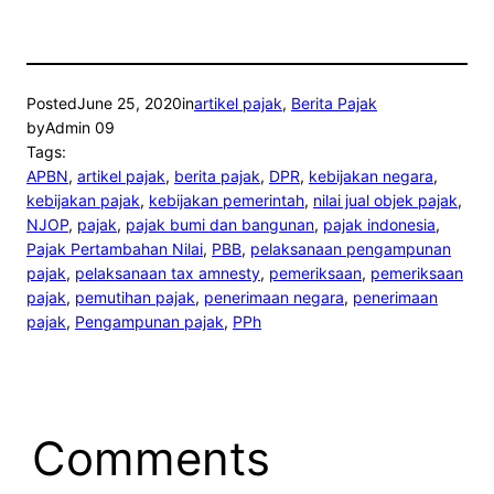
Posted
June 25, 2020
in
artikel pajak
, 
Berita Pajak
by
Admin 09
Tags:
APBN
, 
artikel pajak
, 
berita pajak
, 
DPR
, 
kebijakan negara
, 
kebijakan pajak
, 
kebijakan pemerintah
, 
nilai jual objek pajak
, 
NJOP
, 
pajak
, 
pajak bumi dan bangunan
, 
pajak indonesia
, 
Pajak Pertambahan Nilai
, 
PBB
, 
pelaksanaan pengampunan
pajak
, 
pelaksanaan tax amnesty
, 
pemeriksaan
, 
pemeriksaan
pajak
, 
pemutihan pajak
, 
penerimaan negara
, 
penerimaan
pajak
, 
Pengampunan pajak
, 
PPh
Comments