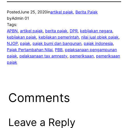
Posted
June 25, 2020
in
artikel pajak
, 
Berita Pajak
by
Admin 01
Tags:
APBN
, 
artikel pajak
, 
berita pajak
, 
DPR
, 
kebijakan negara
, 
kebijakan pajak
, 
kebijakan pemerintah
, 
nilai jual objek pajak
, 
NJOP
, 
pajak
, 
pajak bumi dan bangunan
, 
pajak indonesia
, 
Pajak Pertambahan Nilai
, 
PBB
, 
pelaksanaan pengampunan
pajak
, 
pelaksanaan tax amnesty
, 
pemeriksaan
, 
pemeriksaan
pajak
Comments
Leave a Reply