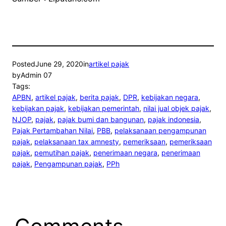
Posted
June 29, 2020
in
artikel pajak
by
Admin 07
Tags:
APBN
, 
artikel pajak
, 
berita pajak
, 
DPR
, 
kebijakan negara
, 
kebijakan pajak
, 
kebijakan pemerintah
, 
nilai jual objek pajak
, 
NJOP
, 
pajak
, 
pajak bumi dan bangunan
, 
pajak indonesia
, 
Pajak Pertambahan Nilai
, 
PBB
, 
pelaksanaan pengampunan
pajak
, 
pelaksanaan tax amnesty
, 
pemeriksaan
, 
pemeriksaan
pajak
, 
pemutihan pajak
, 
penerimaan negara
, 
penerimaan
pajak
, 
Pengampunan pajak
, 
PPh