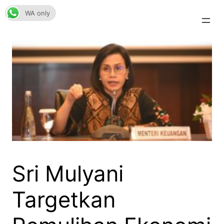
Skip
WA only
to
content
Sri Mulyani
Targetkan