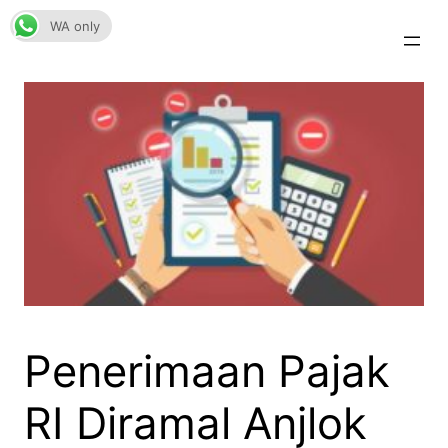
Skip
WA only
to
content
Penerimaan Pajak
RI Diramal Anjlok