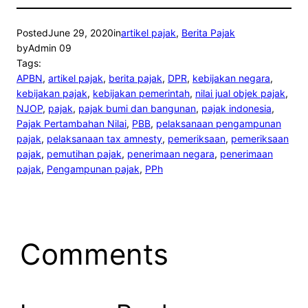
Posted
June 29, 2020
in
artikel pajak
, 
Berita Pajak
by
Admin 09
Tags:
APBN
, 
artikel pajak
, 
berita pajak
, 
DPR
, 
kebijakan negara
, 
kebijakan pajak
, 
kebijakan pemerintah
, 
nilai jual objek pajak
, 
NJOP
, 
pajak
, 
pajak bumi dan bangunan
, 
pajak indonesia
, 
Pajak Pertambahan Nilai
, 
PBB
, 
pelaksanaan pengampunan
pajak
, 
pelaksanaan tax amnesty
, 
pemeriksaan
, 
pemeriksaan
pajak
, 
pemutihan pajak
, 
penerimaan negara
, 
penerimaan
pajak
, 
Pengampunan pajak
, 
PPh
Comments