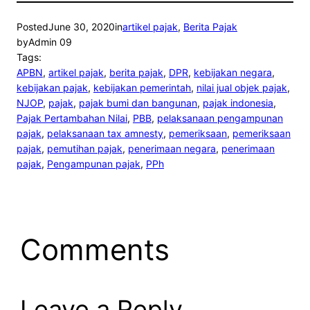
Posted
June 30, 2020
in
artikel pajak
, 
Berita Pajak
by
Admin 09
Tags:
APBN
, 
artikel pajak
, 
berita pajak
, 
DPR
, 
kebijakan negara
, 
kebijakan pajak
, 
kebijakan pemerintah
, 
nilai jual objek pajak
, 
NJOP
, 
pajak
, 
pajak bumi dan bangunan
, 
pajak indonesia
, 
Pajak Pertambahan Nilai
, 
PBB
, 
pelaksanaan pengampunan
pajak
, 
pelaksanaan tax amnesty
, 
pemeriksaan
, 
pemeriksaan
pajak
, 
pemutihan pajak
, 
penerimaan negara
, 
penerimaan
pajak
, 
Pengampunan pajak
, 
PPh
Comments
Leave a Reply