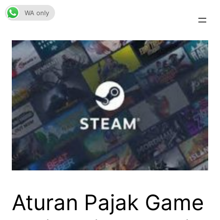
Skip
WA only
to
content
Aturan Pajak Game