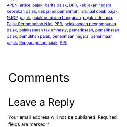
APBN
, 
artikel pajak
, 
berita pajak
, 
DPR
, 
kebijakan negara
, 
kebijakan pajak
, 
kebijakan pemerintah
, 
nilai jual objek pajak
, 
NJOP
, 
pajak
, 
pajak bumi dan bangunan
, 
pajak indonesia
, 
Pajak Pertambahan Nilai
, 
PBB
, 
pelaksanaan pengampunan
pajak
, 
pelaksanaan tax amnesty
, 
pemeriksaan
, 
pemeriksaan
pajak
, 
pemutihan pajak
, 
penerimaan negara
, 
penerimaan
pajak
, 
Pengampunan pajak
, 
PPh
Comments
Leave a Reply
Your email address will not be published.
Required
fields are marked
*