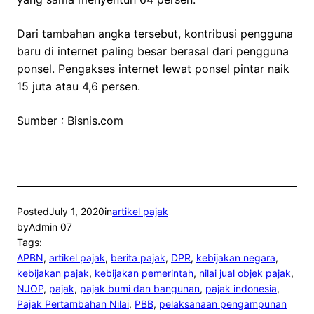
Dari tambahan angka tersebut, kontribusi pengguna
baru di internet paling besar berasal dari pengguna
ponsel. Pengakses internet lewat ponsel pintar naik
15 juta atau 4,6 persen.
Sumber : Bisnis.com
Posted
July 1, 2020
in
artikel pajak
by
Admin 07
Tags:
APBN
, 
artikel pajak
, 
berita pajak
, 
DPR
, 
kebijakan negara
, 
kebijakan pajak
, 
kebijakan pemerintah
, 
nilai jual objek pajak
, 
NJOP
, 
pajak
, 
pajak bumi dan bangunan
, 
pajak indonesia
, 
Pajak Pertambahan Nilai
, 
PBB
, 
pelaksanaan pengampunan