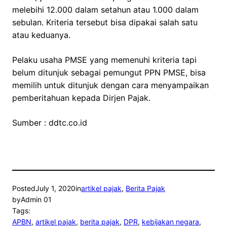
melebihi 12.000 dalam setahun atau 1.000 dalam
sebulan. Kriteria tersebut bisa dipakai salah satu
atau keduanya.
Pelaku usaha PMSE yang memenuhi kriteria tapi
belum ditunjuk sebagai pemungut PPN PMSE, bisa
memilih untuk ditunjuk dengan cara menyampaikan
pemberitahuan kepada Dirjen Pajak.
Sumber : ddtc.co.id
Posted
July 1, 2020
in
artikel pajak
, 
Berita Pajak
by
Admin 01
Tags:
APBN
, 
artikel pajak
, 
berita pajak
, 
DPR
, 
kebijakan negara
, 