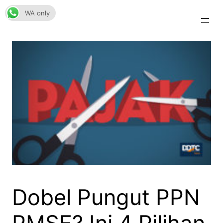
Skip
WA only
to
content
Dobel Pungut PPN