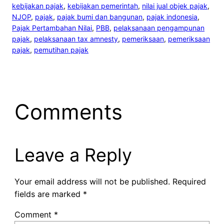
kebijakan pajak
, 
kebijakan pemerintah
, 
nilai jual objek pajak
, 
NJOP
, 
pajak
, 
pajak bumi dan bangunan
, 
pajak indonesia
, 
Pajak Pertambahan Nilai
, 
PBB
, 
pelaksanaan pengampunan
pajak
, 
pelaksanaan tax amnesty
, 
pemeriksaan
, 
pemeriksaan
pajak
, 
pemutihan pajak
Comments
Leave a Reply
Your email address will not be published.
Required
fields are marked
*
Comment
*