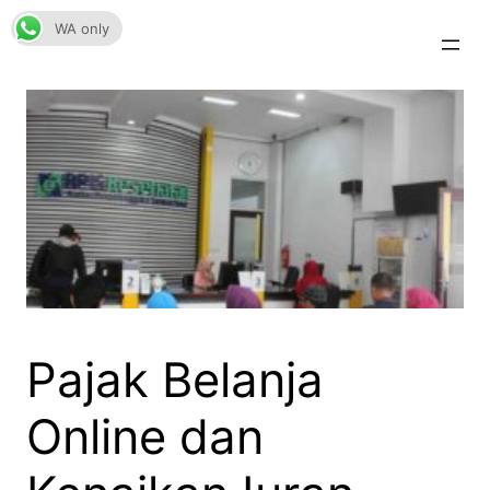
Skip
WA only
to
content
Pajak Belanja
Online dan