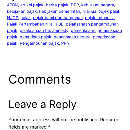
APBN
, 
artikel pajak
, 
berita pajak
, 
DPR
, 
kebijakan negara
, 
kebijakan pajak
, 
kebijakan pemerintah
, 
nilai jual objek pajak
, 
NJOP
, 
pajak
, 
pajak bumi dan bangunan
, 
pajak indonesia
, 
Pajak Pertambahan Nilai
, 
PBB
, 
pelaksanaan pengampunan
pajak
, 
pelaksanaan tax amnesty
, 
pemeriksaan
, 
pemeriksaan
pajak
, 
pemutihan pajak
, 
penerimaan negara
, 
penerimaan
pajak
, 
Pengampunan pajak
, 
PPh
Comments
Leave a Reply
Your email address will not be published.
Required
fields are marked
*