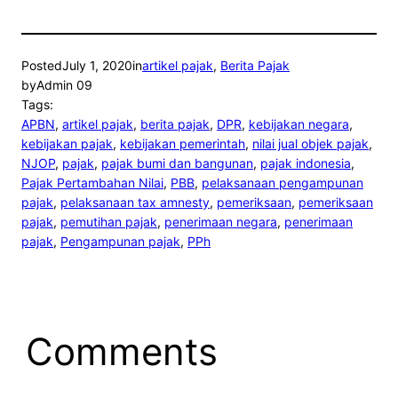
Posted
July 1, 2020
in
artikel pajak
, 
Berita Pajak
by
Admin 09
Tags:
APBN
, 
artikel pajak
, 
berita pajak
, 
DPR
, 
kebijakan negara
, 
kebijakan pajak
, 
kebijakan pemerintah
, 
nilai jual objek pajak
, 
NJOP
, 
pajak
, 
pajak bumi dan bangunan
, 
pajak indonesia
, 
Pajak Pertambahan Nilai
, 
PBB
, 
pelaksanaan pengampunan
pajak
, 
pelaksanaan tax amnesty
, 
pemeriksaan
, 
pemeriksaan
pajak
, 
pemutihan pajak
, 
penerimaan negara
, 
penerimaan
pajak
, 
Pengampunan pajak
, 
PPh
Comments