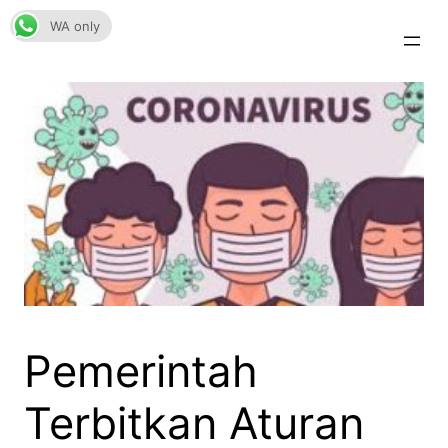
Skip
WA only
to
content
Pemerintah
Terbitkan Aturan