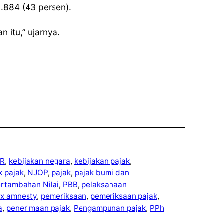
.884 (43 persen).
 itu,” ujarnya.
R
, 
kebijakan negara
, 
kebijakan pajak
, 
ek pajak
, 
NJOP
, 
pajak
, 
pajak bumi dan
ertambahan Nilai
, 
PBB
, 
pelaksanaan
ax amnesty
, 
pemeriksaan
, 
pemeriksaan pajak
, 
a
, 
penerimaan pajak
, 
Pengampunan pajak
, 
PPh