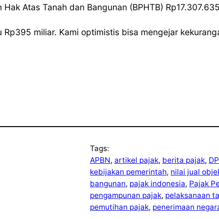
n Hak Atas Tanah dan Bangunan (BPHTB) Rp17.307.635
Rp395 miliar. Kami optimistis bisa mengejar kekurangan
Tags:
APBN
, 
artikel pajak
, 
berita pajak
, 
DP
kebijakan pemerintah
, 
nilai jual obj
bangunan
, 
pajak indonesia
, 
Pajak P
pengampunan pajak
, 
pelaksanaan t
pemutihan pajak
, 
penerimaan negar