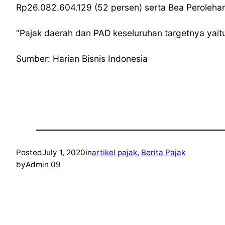
Rp26.082.604.129 (52 persen) serta Bea Peroleha
“Pajak daerah dan PAD keseluruhan targetnya yaitu 
Sumber: Harian Bisnis Indonesia
Posted
July 1, 2020
in
artikel pajak
, 
Berita Pajak
by
Admin 09