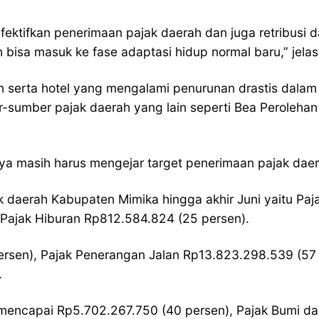
fektifkan penerimaan pajak daerah dan juga retribus
 bisa masuk ke fase adaptasi hidup normal baru,” jela
ran serta hotel yang mengalami penurunan drastis dala
-sumber pajak daerah yang lain seperti Bea Peroleha
nya masih harus mengejar target penerimaan pajak dae
ak daerah Kabupaten Mimika hingga akhir Juni yaitu Pa
 Pajak Hiburan Rp812.584.824 (25 persen).
rsen), Pajak Penerangan Jalan Rp13.823.298.539 (57 
.
n mencapai Rp5.702.267.750 (40 persen), Pajak Bumi 