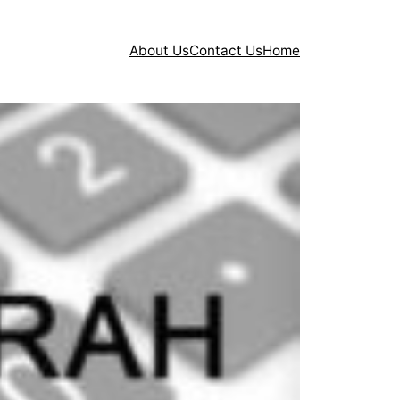
About Us
Contact Us
Home