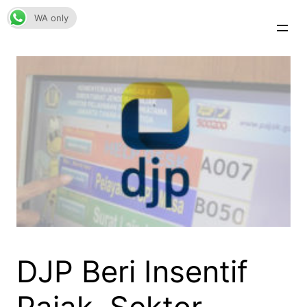
Skip
WA only
to
content
DJP Beri Insentif