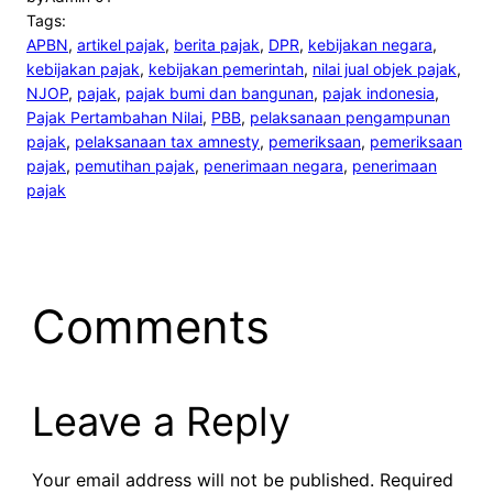
Tags:
APBN
, 
artikel pajak
, 
berita pajak
, 
DPR
, 
kebijakan negara
, 
kebijakan pajak
, 
kebijakan pemerintah
, 
nilai jual objek pajak
, 
NJOP
, 
pajak
, 
pajak bumi dan bangunan
, 
pajak indonesia
, 
Pajak Pertambahan Nilai
, 
PBB
, 
pelaksanaan pengampunan
pajak
, 
pelaksanaan tax amnesty
, 
pemeriksaan
, 
pemeriksaan
pajak
, 
pemutihan pajak
, 
penerimaan negara
, 
penerimaan
pajak
Comments
Leave a Reply
Your email address will not be published.
Required