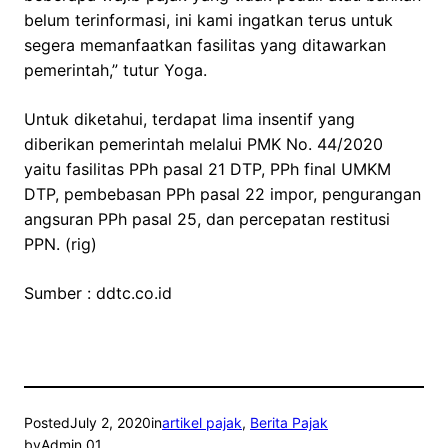
belum terinformasi, ini kami ingatkan terus untuk
segera memanfaatkan fasilitas yang ditawarkan
pemerintah,” tutur Yoga.
Untuk diketahui, terdapat lima insentif yang
diberikan pemerintah melalui PMK No. 44/2020
yaitu fasilitas PPh pasal 21 DTP, PPh final UMKM
DTP, pembebasan PPh pasal 22 impor, pengurangan
angsuran PPh pasal 25, dan percepatan restitusi
PPN. (rig)
Sumber : ddtc.co.id
Posted
July 2, 2020
in
artikel pajak
, 
Berita Pajak
by
Admin 01