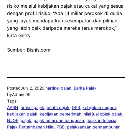
risiko melalui kebijakan pajak atau cukai yang sesuai
dengan profil risiko. “Ada 1,1 miliar perokok di dunia
yang layak mendapatkan kesempatan dan pilihan
yang lebih baik daripada mereka terus merokok,”
kata Gerry.
Sumber: Bisnis.com
Posted
July 2, 2020
in
artikel pajak
, 
Berita Pajak
by
Admin 09
Tags:
APBN
, 
artikel pajak
, 
berita pajak
, 
DPR
, 
kebijakan negara
, 
kebijakan pajak
, 
kebijakan pemerintah
, 
nilai jual objek pajak
, 
NJOP
, 
pajak
, 
pajak bumi dan bangunan
, 
pajak indonesia
, 
Pajak Pertambahan Nilai
, 
PBB
, 
pelaksanaan pengampunan