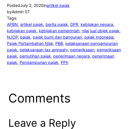
Posted
July 2, 2020
in
artikel pajak
by
Admin 07
Tags:
APBN
, 
artikel pajak
, 
berita pajak
, 
DPR
, 
kebijakan negara
, 
kebijakan pajak
, 
kebijakan pemerintah
, 
nilai jual objek pajak
, 
NJOP
, 
pajak
, 
pajak bumi dan bangunan
, 
pajak indonesia
, 
Pajak Pertambahan Nilai
, 
PBB
, 
pelaksanaan pengampunan
pajak
, 
pelaksanaan tax amnesty
, 
pemeriksaan
, 
pemeriksaan
pajak
, 
pemutihan pajak
, 
penerimaan negara
, 
penerimaan
pajak
, 
Pengampunan pajak
, 
PPh
Comments
Leave a Reply