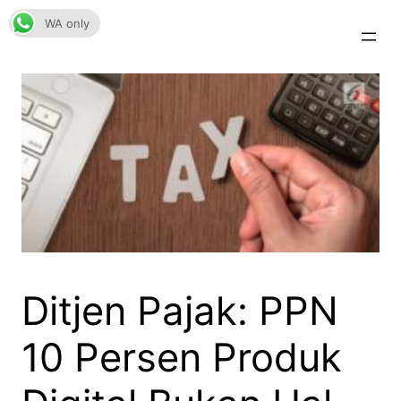
Skip
WA only
to
content
Ditjen Pajak: PPN
10 Persen Produk