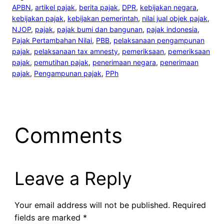
APBN
, 
artikel pajak
, 
berita pajak
, 
DPR
, 
kebijakan negara
, 
kebijakan pajak
, 
kebijakan pemerintah
, 
nilai jual objek pajak
, 
NJOP
, 
pajak
, 
pajak bumi dan bangunan
, 
pajak indonesia
, 
Pajak Pertambahan Nilai
, 
PBB
, 
pelaksanaan pengampunan
pajak
, 
pelaksanaan tax amnesty
, 
pemeriksaan
, 
pemeriksaan
pajak
, 
pemutihan pajak
, 
penerimaan negara
, 
penerimaan
pajak
, 
Pengampunan pajak
, 
PPh
Comments
Leave a Reply
Your email address will not be published.
Required
fields are marked
*