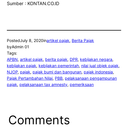
Sumber : KONTAN.CO.ID
Posted
July 8, 2020
in
artikel pajak
, 
Berita Pajak
by
Admin 01
Tags:
APBN
, 
artikel pajak
, 
berita pajak
, 
DPR
, 
kebijakan negara
, 
kebijakan pajak
, 
kebijakan pemerintah
, 
nilai jual objek pajak
, 
NJOP
, 
pajak
, 
pajak bumi dan bangunan
, 
pajak indonesia
, 
Pajak Pertambahan Nilai
, 
PBB
, 
pelaksanaan pengampunan
pajak
, 
pelaksanaan tax amnesty
, 
pemeriksaan
Comments