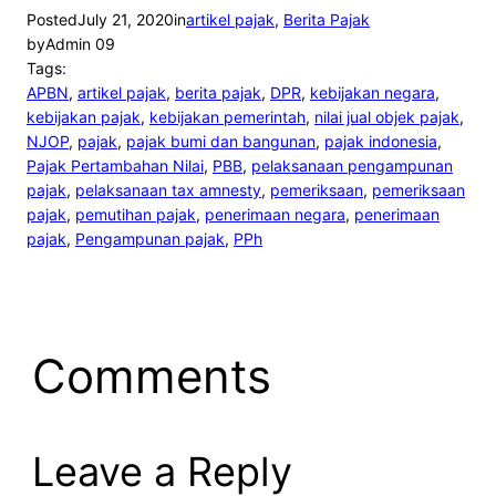
Posted
July 21, 2020
in
artikel pajak
, 
Berita Pajak
by
Admin 09
Tags:
APBN
, 
artikel pajak
, 
berita pajak
, 
DPR
, 
kebijakan negara
, 
kebijakan pajak
, 
kebijakan pemerintah
, 
nilai jual objek pajak
, 
NJOP
, 
pajak
, 
pajak bumi dan bangunan
, 
pajak indonesia
, 
Pajak Pertambahan Nilai
, 
PBB
, 
pelaksanaan pengampunan
pajak
, 
pelaksanaan tax amnesty
, 
pemeriksaan
, 
pemeriksaan
pajak
, 
pemutihan pajak
, 
penerimaan negara
, 
penerimaan
pajak
, 
Pengampunan pajak
, 
PPh
Comments
Leave a Reply