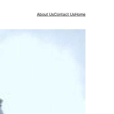
About Us
Contact Us
Home