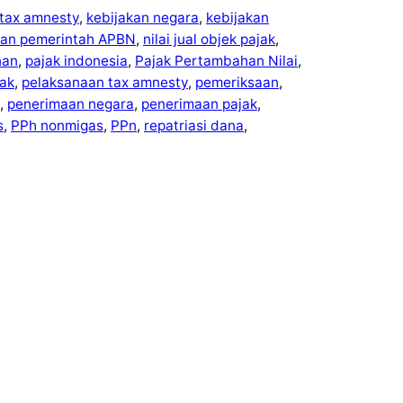
 tax amnesty
, 
kebijakan negara
, 
kebijakan
kan pemerintah APBN
, 
nilai jual objek pajak
, 
nan
, 
pajak indonesia
, 
Pajak Pertambahan Nilai
, 
ak
, 
pelaksanaan tax amnesty
, 
pemeriksaan
, 
, 
penerimaan negara
, 
penerimaan pajak
, 
s
, 
PPh nonmigas
, 
PPn
, 
repatriasi dana
, 