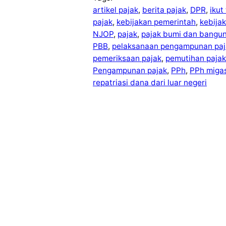
artikel pajak
, 
berita pajak
, 
DPR
, 
ikut
pajak
, 
kebijakan pemerintah
, 
kebija
NJOP
, 
pajak
, 
pajak bumi dan bangu
PBB
, 
pelaksanaan pengampunan paj
pemeriksaan pajak
, 
pemutihan pajak
Pengampunan pajak
, 
PPh
, 
PPh miga
repatriasi dana dari luar negeri