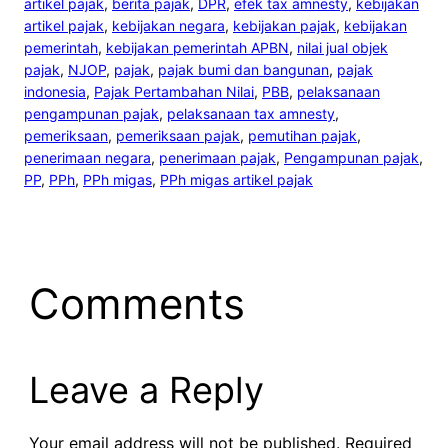
artikel pajak
, 
berita pajak
, 
DPR
, 
efek tax amnesty
, 
kebijakan
artikel pajak
, 
kebijakan negara
, 
kebijakan pajak
, 
kebijakan
pemerintah
, 
kebijakan pemerintah APBN
, 
nilai jual objek
pajak
, 
NJOP
, 
pajak
, 
pajak bumi dan bangunan
, 
pajak
indonesia
, 
Pajak Pertambahan Nilai
, 
PBB
, 
pelaksanaan
pengampunan pajak
, 
pelaksanaan tax amnesty
, 
pemeriksaan
, 
pemeriksaan pajak
, 
pemutihan pajak
, 
penerimaan negara
, 
penerimaan pajak
, 
Pengampunan pajak
, 
PP
, 
PPh
, 
PPh migas
, 
PPh migas artikel pajak
Comments
Leave a Reply
Your email address will not be published.
Required