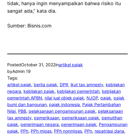
tidak, hanya ingin menyampaikan bahwa risiko itu
sangat ada,” kata dia.
Sumber: Bisnis.com
Posted
October 31, 2022
in
artikel pajak
by
Admin 19
Tags:
artikel pajak
, 
berita pajak
, 
DPR
, 
ikut tax amnesty
, 
kebijakan
negara
, 
kebijakan pajak
, 
kebijakan pemerintah
, 
kebijakan
pemerintah APBN
, 
nilai jual objek pajak
, 
NJOP
, 
pajak
, 
pajak
bumi dan bangunan
, 
pajak indonesia
, 
Pajak Pertambahan
Nilai
, 
PBB
, 
pelaksanaan pengampunan pajak
, 
pelaksanaan
tax amnesty
, 
pemeriksaan
, 
pemeriksaan pajak
, 
pemutihan
pajak
, 
penerimaan negara
, 
penerimaan pajak
, 
Pengampunan
pajak
, 
PPh
, 
PPh migas
, 
PPh nonmigas
, 
PPn
, 
repatriasi dana
, 