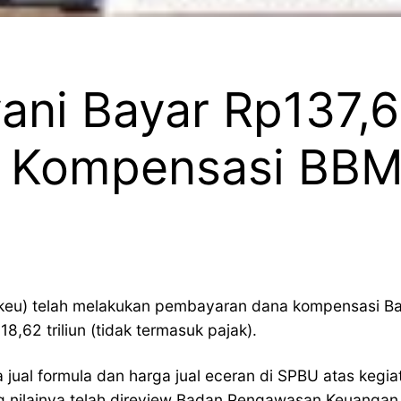
ni Bayar Rp137,62
k Kompensasi BBM
keu) telah melakukan pembayaran dana kompensasi B
8,62 triliun (tidak termasuk pajak).
jual formula dan harga jual eceran di SPBU atas kegia
ng nilainya telah direview Badan Pengawasan Keuanga