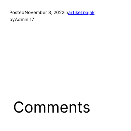
Posted
November 3, 2022
in
artikel pajak
by
Admin 17
Comments