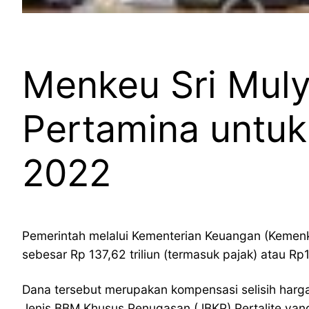
Menkeu Sri Mulya
Pertamina untu
2022
Pemerintah melalui Kementerian Keuangan (Kemen
sebesar Rp 137,62 triliun (termasuk pajak) atau Rp11
Dana tersebut merupakan kompensasi selisih harga 
Jenis BBM Khusus Penugasan (JBKP) Pertalite ya