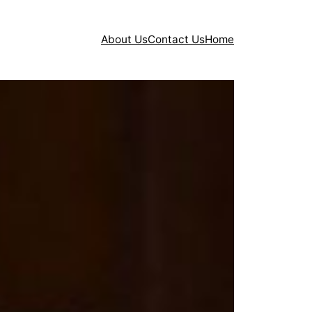
About Us
Contact Us
Home