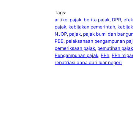
Tags:
artikel pajak
, 
berita pajak
, 
DPR
, 
efek
pajak
, 
kebijakan pemerintah
, 
kebija
NJOP
, 
pajak
, 
pajak bumi dan bangu
PBB
, 
pelaksanaan pengampunan paj
pemeriksaan pajak
, 
pemutihan pajak
Pengampunan pajak
, 
PPh
, 
PPh miga
repatriasi dana dari luar negeri