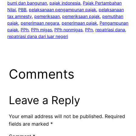
bumi dan bangunan
, 
pajak indonesia
, 
Pajak Pertambahan
Nilai
, 
PBB
, 
pelaksanaan pengampunan pajak
, 
pelaksanaan
tax amnesty
, 
pemeriksaan
, 
pemeriksaan pajak
, 
pemutihan
pajak
, 
penerimaan negara
, 
penerimaan pajak
, 
Pengampunan
pajak
, 
PPh
, 
PPh migas
, 
PPh nonmigas
, 
PPn
, 
repatriasi dana
, 
repatriasi dana dari luar negeri
Comments
Leave a Reply
Your email address will not be published.
Required
fields are marked
*