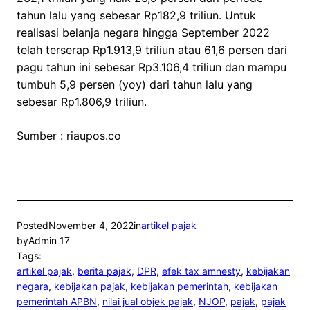
tahun lalu yang sebesar Rp182,9 triliun. Untuk
realisasi belanja negara hingga September 2022
telah terserap Rp1.913,9 triliun atau 61,6 persen dari
pagu tahun ini sebesar Rp3.106,4 triliun dan mampu
tumbuh 5,9 persen (yoy) dari tahun lalu yang
sebesar Rp1.806,9 triliun.
Sumber : riaupos.co
Posted
November 4, 2022
in
artikel pajak
by
Admin 17
Tags:
artikel pajak
, 
berita pajak
, 
DPR
, 
efek tax amnesty
, 
kebijakan
negara
, 
kebijakan pajak
, 
kebijakan pemerintah
, 
kebijakan
pemerintah APBN
, 
nilai jual objek pajak
, 
NJOP
, 
pajak
, 
pajak