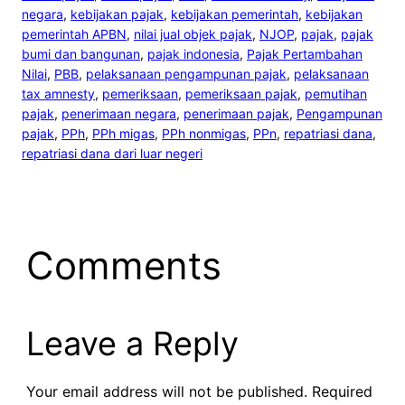
negara
, 
kebijakan pajak
, 
kebijakan pemerintah
, 
kebijakan
pemerintah APBN
, 
nilai jual objek pajak
, 
NJOP
, 
pajak
, 
pajak
bumi dan bangunan
, 
pajak indonesia
, 
Pajak Pertambahan
Nilai
, 
PBB
, 
pelaksanaan pengampunan pajak
, 
pelaksanaan
tax amnesty
, 
pemeriksaan
, 
pemeriksaan pajak
, 
pemutihan
pajak
, 
penerimaan negara
, 
penerimaan pajak
, 
Pengampunan
pajak
, 
PPh
, 
PPh migas
, 
PPh nonmigas
, 
PPn
, 
repatriasi dana
, 
repatriasi dana dari luar negeri
Comments
Leave a Reply
Your email address will not be published.
Required