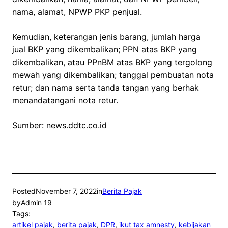
nama, alamat, NPWP PKP penjual.
Kemudian, keterangan jenis barang, jumlah harga
jual BKP yang dikembalikan; PPN atas BKP yang
dikembalikan, atau PPnBM atas BKP yang tergolong
mewah yang dikembalikan; tanggal pembuatan nota
retur; dan nama serta tanda tangan yang berhak
menandatangani nota retur.
Sumber: news.ddtc.co.id
Posted
November 7, 2022
in
Berita Pajak
by
Admin 19
Tags:
artikel pajak
, 
berita pajak
, 
DPR
, 
ikut tax amnesty
, 
kebijakan