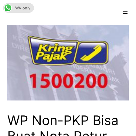
Skip
WA only
to
content
WP Non-PKP Bisa