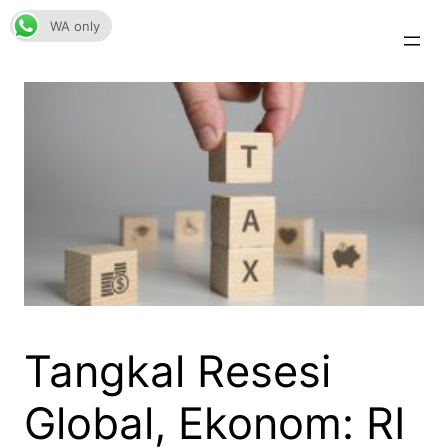
Skip
WA only
to
content
Tangkal Resesi
Global, Ekonom: RI