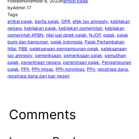
Posted
November 8, 2022
in
artikel pajak
by
Admin 17
Tags:
artikel pajak
, 
berita pajak
, 
DPR
, 
efek tax amnesty
, 
kebijakan
negara
, 
kebijakan pajak
, 
kebijakan pemerintah
, 
kebijakan
pemerintah APBN
, 
nilai jual objek pajak
, 
NJOP
, 
pajak
, 
pajak
bumi dan bangunan
, 
pajak indonesia
, 
Pajak Pertambahan
Nilai
, 
PBB
, 
pelaksanaan pengampunan pajak
, 
pelaksanaan
tax amnesty
, 
pemeriksaan
, 
pemeriksaan pajak
, 
pemutihan
pajak
, 
penerimaan negara
, 
penerimaan pajak
, 
Pengampunan
pajak
, 
PPh
, 
PPh migas
, 
PPh nonmigas
, 
PPn
, 
repatriasi dana
, 
repatriasi dana dari luar negeri
Comments