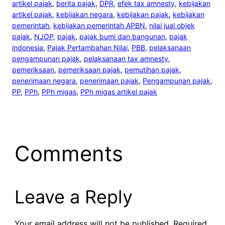
artikel pajak
, 
berita pajak
, 
DPR
, 
efek tax amnesty
, 
kebijakan
artikel pajak
, 
kebijakan negara
, 
kebijakan pajak
, 
kebijakan
pemerintah
, 
kebijakan pemerintah APBN
, 
nilai jual objek
pajak
, 
NJOP
, 
pajak
, 
pajak bumi dan bangunan
, 
pajak
indonesia
, 
Pajak Pertambahan Nilai
, 
PBB
, 
pelaksanaan
pengampunan pajak
, 
pelaksanaan tax amnesty
, 
pemeriksaan
, 
pemeriksaan pajak
, 
pemutihan pajak
, 
penerimaan negara
, 
penerimaan pajak
, 
Pengampunan pajak
, 
PP
, 
PPh
, 
PPh migas
, 
PPh migas artikel pajak
Comments
Leave a Reply
Your email address will not be published.
Required