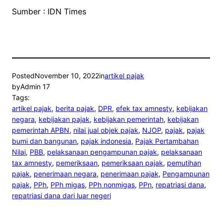
Sumber : IDN Times
Posted
November 10, 2022
in
artikel pajak
by
Admin 17
Tags:
artikel pajak
, 
berita pajak
, 
DPR
, 
efek tax amnesty
, 
kebijakan
negara
, 
kebijakan pajak
, 
kebijakan pemerintah
, 
kebijakan
pemerintah APBN
, 
nilai jual objek pajak
, 
NJOP
, 
pajak
, 
pajak
bumi dan bangunan
, 
pajak indonesia
, 
Pajak Pertambahan
Nilai
, 
PBB
, 
pelaksanaan pengampunan pajak
, 
pelaksanaan
tax amnesty
, 
pemeriksaan
, 
pemeriksaan pajak
, 
pemutihan
pajak
, 
penerimaan negara
, 
penerimaan pajak
, 
Pengampunan
pajak
, 
PPh
, 
PPh migas
, 
PPh nonmigas
, 
PPn
, 
repatriasi dana
, 
repatriasi dana dari luar negeri