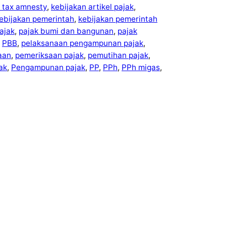
 tax amnesty
, 
kebijakan artikel pajak
, 
ebijakan pemerintah
, 
kebijakan pemerintah
ajak
, 
pajak bumi dan bangunan
, 
pajak
 
PBB
, 
pelaksanaan pengampunan pajak
, 
aan
, 
pemeriksaan pajak
, 
pemutihan pajak
, 
ak
, 
Pengampunan pajak
, 
PP
, 
PPh
, 
PPh migas
, 