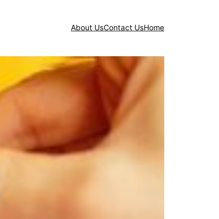
About Us
Contact Us
Home