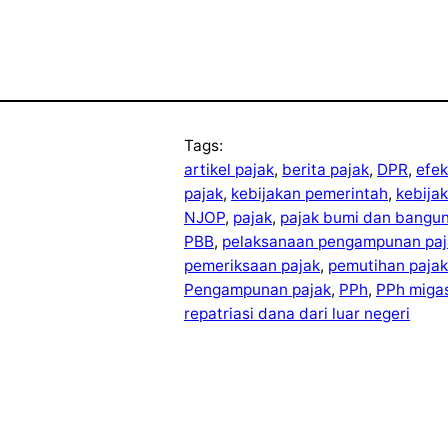
Tags:
artikel pajak
, 
berita pajak
, 
DPR
, 
efek
pajak
, 
kebijakan pemerintah
, 
kebija
NJOP
, 
pajak
, 
pajak bumi dan bangu
PBB
, 
pelaksanaan pengampunan paj
pemeriksaan pajak
, 
pemutihan pajak
Pengampunan pajak
, 
PPh
, 
PPh miga
repatriasi dana dari luar negeri