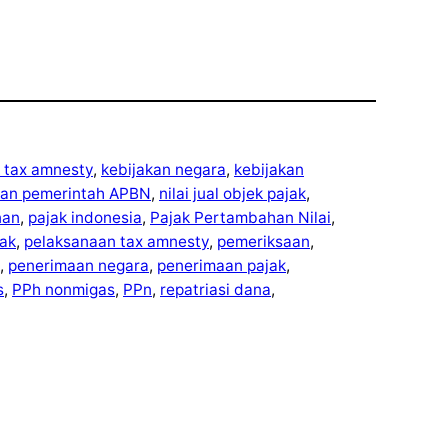
 tax amnesty
, 
kebijakan negara
, 
kebijakan
kan pemerintah APBN
, 
nilai jual objek pajak
, 
nan
, 
pajak indonesia
, 
Pajak Pertambahan Nilai
, 
ak
, 
pelaksanaan tax amnesty
, 
pemeriksaan
, 
, 
penerimaan negara
, 
penerimaan pajak
, 
s
, 
PPh nonmigas
, 
PPn
, 
repatriasi dana
, 