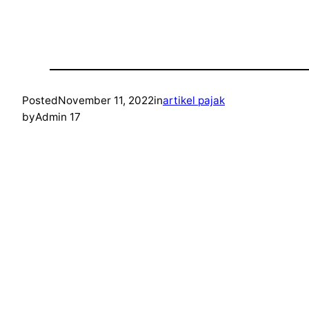
Posted
November 11, 2022
in
artikel pajak
by
Admin 17