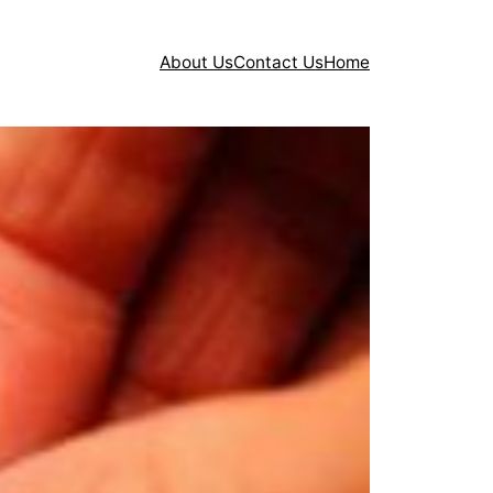
About Us
Contact Us
Home