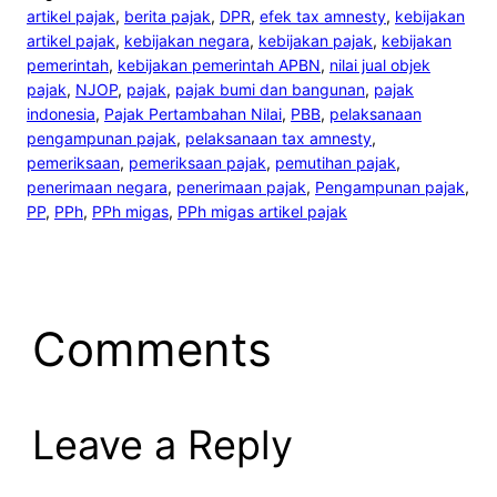
artikel pajak
, 
berita pajak
, 
DPR
, 
efek tax amnesty
, 
kebijakan
artikel pajak
, 
kebijakan negara
, 
kebijakan pajak
, 
kebijakan
pemerintah
, 
kebijakan pemerintah APBN
, 
nilai jual objek
pajak
, 
NJOP
, 
pajak
, 
pajak bumi dan bangunan
, 
pajak
indonesia
, 
Pajak Pertambahan Nilai
, 
PBB
, 
pelaksanaan
pengampunan pajak
, 
pelaksanaan tax amnesty
, 
pemeriksaan
, 
pemeriksaan pajak
, 
pemutihan pajak
, 
penerimaan negara
, 
penerimaan pajak
, 
Pengampunan pajak
, 
PP
, 
PPh
, 
PPh migas
, 
PPh migas artikel pajak
Comments
Leave a Reply