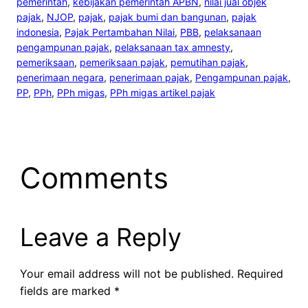
pemerintah
, 
kebijakan pemerintah APBN
, 
nilai jual objek
pajak
, 
NJOP
, 
pajak
, 
pajak bumi dan bangunan
, 
pajak
indonesia
, 
Pajak Pertambahan Nilai
, 
PBB
, 
pelaksanaan
pengampunan pajak
, 
pelaksanaan tax amnesty
, 
pemeriksaan
, 
pemeriksaan pajak
, 
pemutihan pajak
, 
penerimaan negara
, 
penerimaan pajak
, 
Pengampunan pajak
, 
PP
, 
PPh
, 
PPh migas
, 
PPh migas artikel pajak
Comments
Leave a Reply
Your email address will not be published.
Required
fields are marked
*