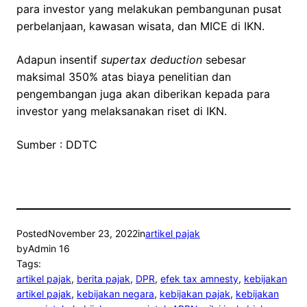
para investor yang melakukan pembangunan pusat
perbelanjaan, kawasan wisata, dan MICE di IKN.
Adapun insentif
supertax deduction
sebesar
maksimal 350% atas biaya penelitian dan
pengembangan juga akan diberikan kepada para
investor yang melaksanakan riset di IKN.
Sumber : DDTC
Posted
November 23, 2022
in
artikel pajak
by
Admin 16
Tags:
artikel pajak
, 
berita pajak
, 
DPR
, 
efek tax amnesty
, 
kebijakan
artikel pajak
, 
kebijakan negara
, 
kebijakan pajak
, 
kebijakan