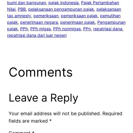
bumi dan bangunan
, 
pajak indonesia
, 
Pajak Pertambahan
Nilai
, 
PBB
, 
pelaksanaan pengampunan pajak
, 
pelaksanaan
tax amnesty
, 
pemeriksaan
, 
pemeriksaan pajak
, 
pemutihan
pajak
, 
penerimaan negara
, 
penerimaan pajak
, 
Pengampunan
pajak
, 
PPh
, 
PPh migas
, 
PPh nonmigas
, 
PPn
, 
repatriasi dana
, 
repatriasi dana dari luar negeri
Comments
Leave a Reply
Your email address will not be published.
Required
fields are marked
*
Comment
*