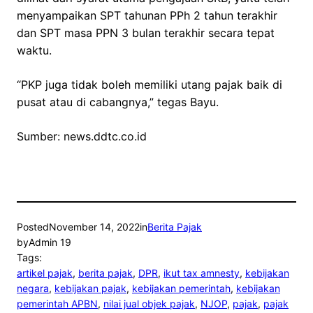
menyampaikan SPT tahunan PPh 2 tahun terakhir
dan SPT masa PPN 3 bulan terakhir secara tepat
waktu.
“PKP juga tidak boleh memiliki utang pajak baik di
pusat atau di cabangnya,” tegas Bayu.
Sumber: news.ddtc.co.id
Posted
November 14, 2022
in
Berita Pajak
by
Admin 19
Tags:
artikel pajak
, 
berita pajak
, 
DPR
, 
ikut tax amnesty
, 
kebijakan
negara
, 
kebijakan pajak
, 
kebijakan pemerintah
, 
kebijakan
pemerintah APBN
, 
nilai jual objek pajak
, 
NJOP
, 
pajak
, 
pajak