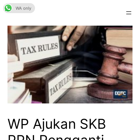
Skip
WA only
to
content
WP Ajukan SKB