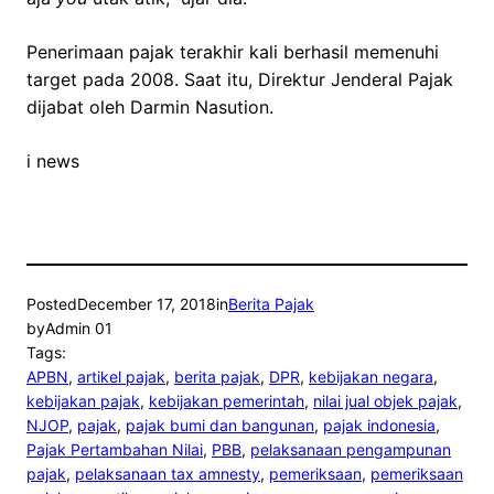
Penerimaan pajak terakhir kali berhasil memenuhi
target pada 2008. Saat itu, Direktur Jenderal Pajak
dijabat oleh Darmin Nasution.
i news
Posted
December 17, 2018
in
Berita Pajak
by
Admin 01
Tags:
APBN
, 
artikel pajak
, 
berita pajak
, 
DPR
, 
kebijakan negara
, 
kebijakan pajak
, 
kebijakan pemerintah
, 
nilai jual objek pajak
, 
NJOP
, 
pajak
, 
pajak bumi dan bangunan
, 
pajak indonesia
, 
Pajak Pertambahan Nilai
, 
PBB
, 
pelaksanaan pengampunan
pajak
, 
pelaksanaan tax amnesty
, 
pemeriksaan
, 
pemeriksaan