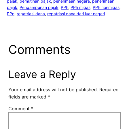
pajak
, 
pemutihan pajak
, 
penerimaan negara
, 
penerimaan
pajak
, 
Pengampunan pajak
, 
PPh
, 
PPh migas
, 
PPh nonmigas
, 
PPn
, 
repatriasi dana
, 
repatriasi dana dari luar negeri
Comments
Leave a Reply
Your email address will not be published.
Required
fields are marked
*
Comment
*