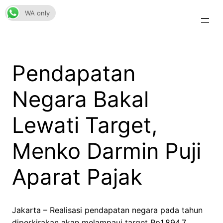
Skip
WA only
to
content
Pendapatan
Negara Bakal
Lewati Target,
Menko Darmin Puji
Aparat Pajak
Jakarta – Realisasi pendapatan negara pada tahun
diperkirakan akan melampaui target Rp1.894,7