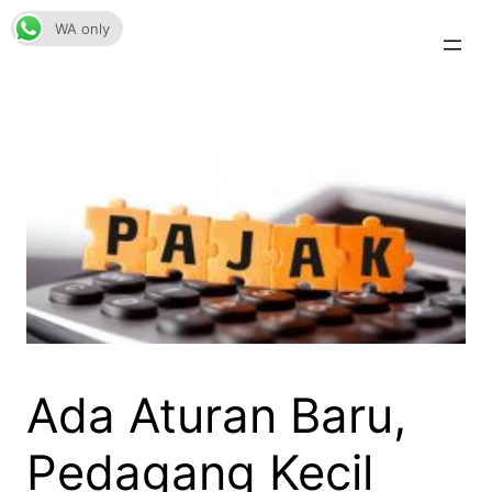
Skip
WA only
to
content
Ada Aturan Baru,
Pedagang Kecil