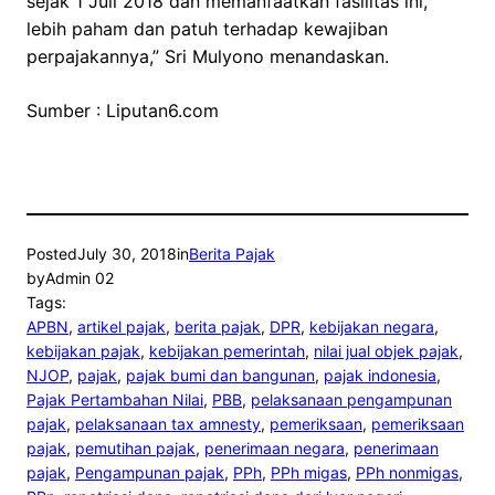
sejak 1 Juli 2018 dan memanfaatkan fasilitas ini,
lebih paham dan patuh terhadap kewajiban
perpajakannya,” Sri Mulyono menandaskan.
Sumber : Liputan6.com
Posted
July 30, 2018
in
Berita Pajak
by
Admin 02
Tags:
APBN
, 
artikel pajak
, 
berita pajak
, 
DPR
, 
kebijakan negara
, 
kebijakan pajak
, 
kebijakan pemerintah
, 
nilai jual objek pajak
, 
NJOP
, 
pajak
, 
pajak bumi dan bangunan
, 
pajak indonesia
, 
Pajak Pertambahan Nilai
, 
PBB
, 
pelaksanaan pengampunan
pajak
, 
pelaksanaan tax amnesty
, 
pemeriksaan
, 
pemeriksaan
pajak
, 
pemutihan pajak
, 
penerimaan negara
, 
penerimaan
pajak
, 
Pengampunan pajak
, 
PPh
, 
PPh migas
, 
PPh nonmigas
, 