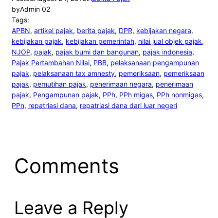
by
Admin 02
Tags:
APBN
, 
artikel pajak
, 
berita pajak
, 
DPR
, 
kebijakan negara
, 
kebijakan pajak
, 
kebijakan pemerintah
, 
nilai jual objek pajak
, 
NJOP
, 
pajak
, 
pajak bumi dan bangunan
, 
pajak indonesia
, 
Pajak Pertambahan Nilai
, 
PBB
, 
pelaksanaan pengampunan
pajak
, 
pelaksanaan tax amnesty
, 
pemeriksaan
, 
pemeriksaan
pajak
, 
pemutihan pajak
, 
penerimaan negara
, 
penerimaan
pajak
, 
Pengampunan pajak
, 
PPh
, 
PPh migas
, 
PPh nonmigas
, 
PPn
, 
repatriasi dana
, 
repatriasi dana dari luar negeri
Comments
Leave a Reply