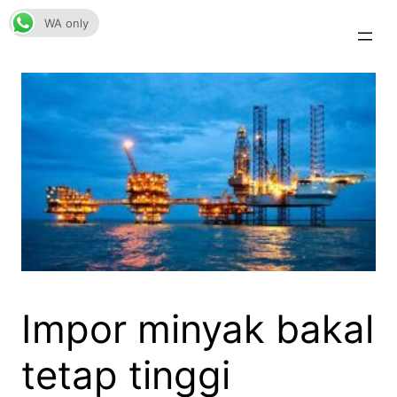
Skip
WA only
to
content
Impor minyak bakal
tetap tinggi