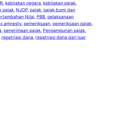
R
, 
kebijakan negara
, 
kebijakan pajak
, 
ek pajak
, 
NJOP
, 
pajak
, 
pajak bumi dan
ertambahan Nilai
, 
PBB
, 
pelaksanaan
ax amnesty
, 
pemeriksaan
, 
pemeriksaan pajak
, 
a
, 
penerimaan pajak
, 
Pengampunan pajak
, 
, 
repatriasi dana
, 
repatriasi dana dari luar