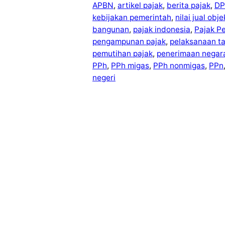
APBN
, 
artikel pajak
, 
berita pajak
, 
DP
kebijakan pemerintah
, 
nilai jual obj
bangunan
, 
pajak indonesia
, 
Pajak P
pengampunan pajak
, 
pelaksanaan t
pemutihan pajak
, 
penerimaan negar
PPh
, 
PPh migas
, 
PPh nonmigas
, 
PPn
negeri