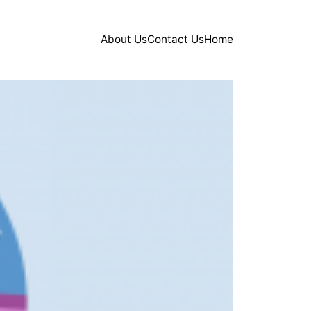
About Us
Contact Us
Home