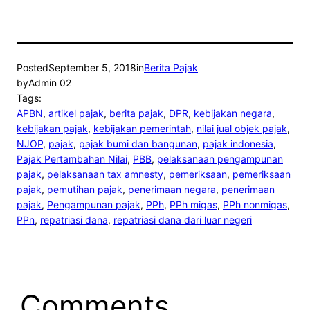
Posted
September 5, 2018
in
Berita Pajak
by
Admin 02
Tags:
APBN
, 
artikel pajak
, 
berita pajak
, 
DPR
, 
kebijakan negara
, 
kebijakan pajak
, 
kebijakan pemerintah
, 
nilai jual objek pajak
, 
NJOP
, 
pajak
, 
pajak bumi dan bangunan
, 
pajak indonesia
, 
Pajak Pertambahan Nilai
, 
PBB
, 
pelaksanaan pengampunan
pajak
, 
pelaksanaan tax amnesty
, 
pemeriksaan
, 
pemeriksaan
pajak
, 
pemutihan pajak
, 
penerimaan negara
, 
penerimaan
pajak
, 
Pengampunan pajak
, 
PPh
, 
PPh migas
, 
PPh nonmigas
, 
PPn
, 
repatriasi dana
, 
repatriasi dana dari luar negeri
Comments