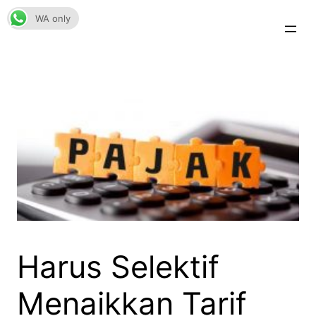
Skip
WA only
to
content
Harus Selektif
Menaikkan Tarif