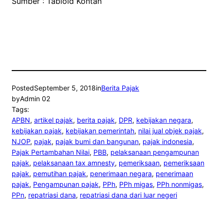
Sumber : Tabloid Kontan
Posted
September 5, 2018
in
Berita Pajak
by
Admin 02
Tags:
APBN
, 
artikel pajak
, 
berita pajak
, 
DPR
, 
kebijakan negara
, 
kebijakan pajak
, 
kebijakan pemerintah
, 
nilai jual objek pajak
, 
NJOP
, 
pajak
, 
pajak bumi dan bangunan
, 
pajak indonesia
, 
Pajak Pertambahan Nilai
, 
PBB
, 
pelaksanaan pengampunan
pajak
, 
pelaksanaan tax amnesty
, 
pemeriksaan
, 
pemeriksaan
pajak
, 
pemutihan pajak
, 
penerimaan negara
, 
penerimaan
pajak
, 
Pengampunan pajak
, 
PPh
, 
PPh migas
, 
PPh nonmigas
, 
PPn
, 
repatriasi dana
, 
repatriasi dana dari luar negeri